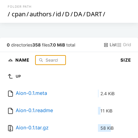
FOLDER PATH
/
cpan
/
authors
/
id
/
D
/
DA
/
DART
/
List
Grid
0
directories
358
files
7.0 MiB
total
NAME
SIZE
UP
Aion-0.1.meta
2.4 KiB
Aion-0.1.readme
11 KiB
Aion-0.1.tar.gz
58 KiB