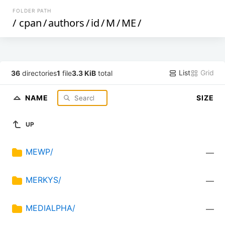
FOLDER PATH
/
cpan
/
authors
/
id
/
M
/
ME
/
List
Grid
36
directories
1
file
3.3 KiB
total
NAME
SIZE
UP
MEWP/
—
MERKYS/
—
MEDIALPHA/
—