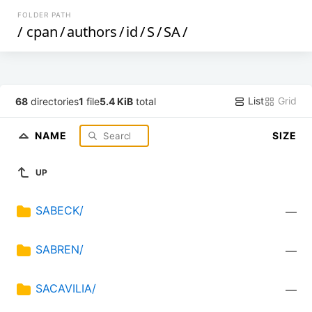
FOLDER PATH
/
cpan
/
authors
/
id
/
S
/
SA
/
List
Grid
68
directories
1
file
5.4 KiB
total
NAME
SIZE
UP
SABECK/
—
SABREN/
—
SACAVILIA/
—