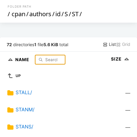
FOLDER PATH
/
cpan
/
authors
/
id
/
S
/
ST
/
List
Grid
72
directories
1
file
5.6 KiB
total
SIZE
NAME
UP
STALL/
—
STANM/
—
STANS/
—