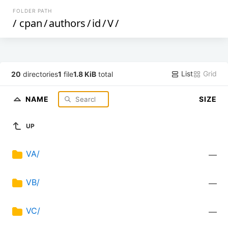
FOLDER PATH
/
cpan
/
authors
/
id
/
V
/
List
Grid
20
directories
1
file
1.8 KiB
total
NAME
SIZE
UP
VA/
—
VB/
—
VC/
—