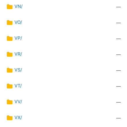
VN/
—
VO/
—
VP/
—
VR/
—
VS/
—
VT/
—
VV/
—
VX/
—