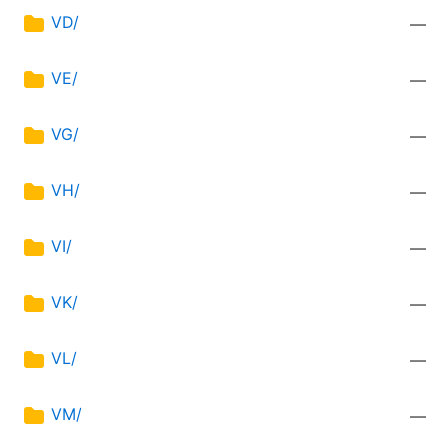
VD/
—
VE/
—
VG/
—
VH/
—
VI/
—
VK/
—
VL/
—
VM/
—