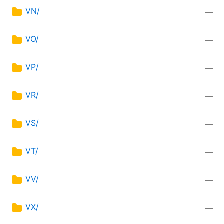
VN/
—
VO/
—
VP/
—
VR/
—
VS/
—
VT/
—
VV/
—
VX/
—