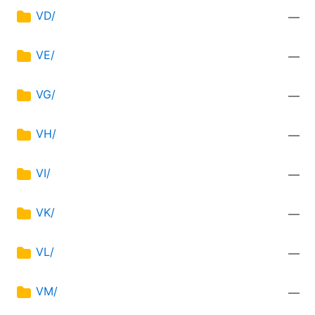
VD/
—
VE/
—
VG/
—
VH/
—
VI/
—
VK/
—
VL/
—
VM/
—