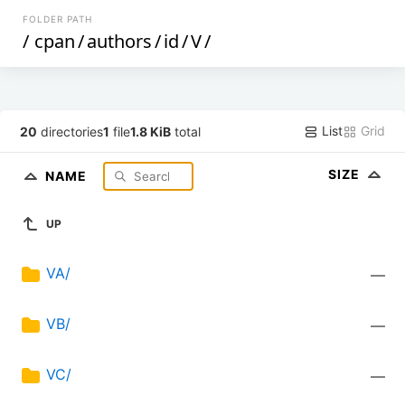
FOLDER PATH
/
cpan
/
authors
/
id
/
V
/
List
Grid
20
directories
1
file
1.8 KiB
total
SIZE
NAME
UP
VA/
—
VB/
—
VC/
—