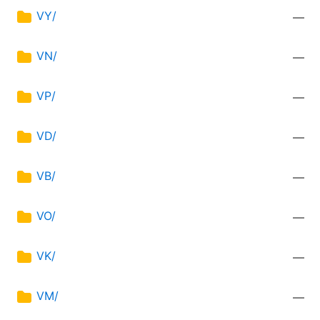
VY/
—
VN/
—
VP/
—
VD/
—
VB/
—
VO/
—
VK/
—
VM/
—