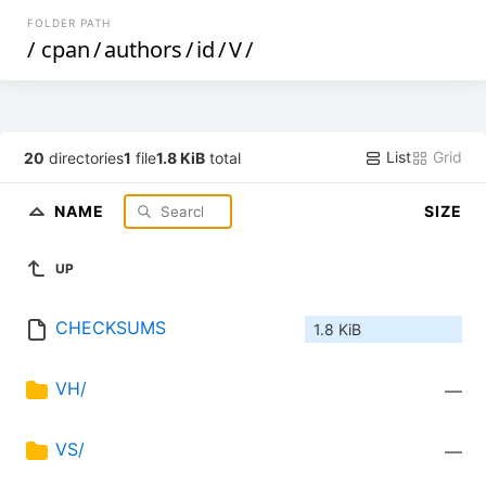
FOLDER PATH
/
cpan
/
authors
/
id
/
V
/
List
Grid
20
directories
1
file
1.8 KiB
total
NAME
SIZE
UP
CHECKSUMS
1.8 KiB
VH/
—
VS/
—