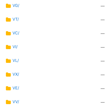
VG/
—
VT/
—
VC/
—
VI/
—
VL/
—
VX/
—
VE/
—
VV/
—