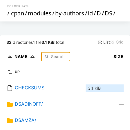
FOLDER PATH
/
cpan
/
modules
/
by-authors
/
id
/
D
/
DS
/
List
Grid
32
directories
1
file
3.1 KiB
total
NAME
SIZE
UP
CHECKSUMS
3.1 KiB
DSADINOFF/
—
DSAMZA/
—