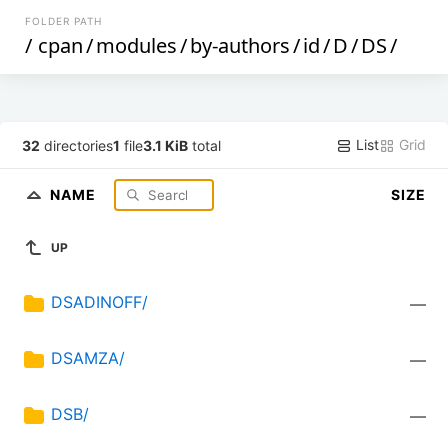
FOLDER PATH
/
cpan
/
modules
/
by-authors
/
id
/
D
/
DS
/
List
Grid
32
directories
1
file
3.1 KiB
total
NAME
SIZE
UP
DSADINOFF/
—
DSAMZA/
—
DSB/
—