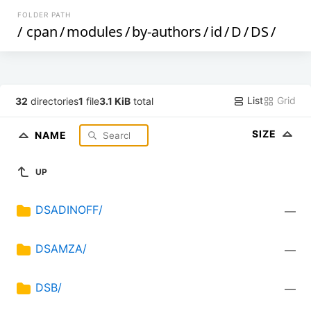
FOLDER PATH
/
cpan
/
modules
/
by-authors
/
id
/
D
/
DS
/
List
Grid
32
directories
1
file
3.1 KiB
total
SIZE
NAME
UP
DSADINOFF/
—
DSAMZA/
—
DSB/
—