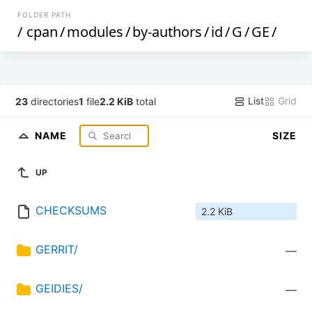
FOLDER PATH
/
cpan
/
modules
/
by-authors
/
id
/
G
/
GE
/
List
Grid
23
directories
1
file
2.2 KiB
total
NAME
SIZE
UP
CHECKSUMS
2.2 KiB
GERRIT/
—
GEIDIES/
—