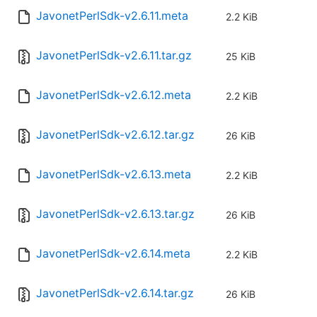
JavonetPerlSdk-v2.6.11.meta
2.2 KiB
JavonetPerlSdk-v2.6.11.tar.gz
25 KiB
JavonetPerlSdk-v2.6.12.meta
2.2 KiB
JavonetPerlSdk-v2.6.12.tar.gz
26 KiB
JavonetPerlSdk-v2.6.13.meta
2.2 KiB
JavonetPerlSdk-v2.6.13.tar.gz
26 KiB
JavonetPerlSdk-v2.6.14.meta
2.2 KiB
JavonetPerlSdk-v2.6.14.tar.gz
26 KiB