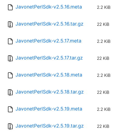
JavonetPerlSdk-v2.5.16.meta
2.2 KiB
JavonetPerlSdk-v2.5.16.tar.gz
22 KiB
JavonetPerlSdk-v2.5.17.meta
2.2 KiB
JavonetPerlSdk-v2.5.17.tar.gz
22 KiB
JavonetPerlSdk-v2.5.18.meta
2.2 KiB
JavonetPerlSdk-v2.5.18.tar.gz
22 KiB
JavonetPerlSdk-v2.5.19.meta
2.2 KiB
JavonetPerlSdk-v2.5.19.tar.gz
22 KiB