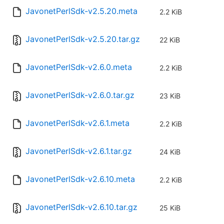
JavonetPerlSdk-v2.5.20.meta
2.2 KiB
JavonetPerlSdk-v2.5.20.tar.gz
22 KiB
JavonetPerlSdk-v2.6.0.meta
2.2 KiB
JavonetPerlSdk-v2.6.0.tar.gz
23 KiB
JavonetPerlSdk-v2.6.1.meta
2.2 KiB
JavonetPerlSdk-v2.6.1.tar.gz
24 KiB
JavonetPerlSdk-v2.6.10.meta
2.2 KiB
JavonetPerlSdk-v2.6.10.tar.gz
25 KiB