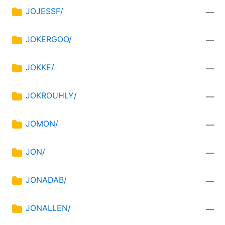
JOJESSF/
—
JOKERGOO/
—
JOKKE/
—
JOKROUHLY/
—
JOMON/
—
JON/
—
JONADAB/
—
JONALLEN/
—