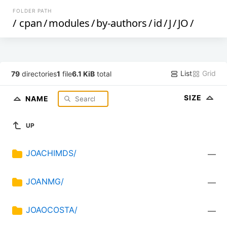
FOLDER PATH
/
cpan
/
modules
/
by-authors
/
id
/
J
/
JO
/
List
Grid
79
directories
1
file
6.1 KiB
total
SIZE
NAME
UP
JOACHIMDS/
—
JOANMG/
—
JOAOCOSTA/
—