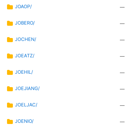
JOAOP/
—
JOBERO/
—
JOCHEN/
—
JOEATZ/
—
JOEHIL/
—
JOEJIANG/
—
JOELJAC/
—
JOENIO/
—