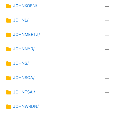
JOHNKOEN/
—
JOHNL/
—
JOHNMERTZ/
—
JOHNNYR/
—
JOHNS/
—
JOHNSCA/
—
JOHNTSAI/
—
JOHNWRDN/
—