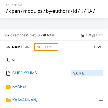
FOLDER PATH
/
cpan
/
modules
/
by-authors
/
id
/
K
/
KA
/
List
Grid
67
directories
1
file
5.0 KiB
total
NAME
SIZE
UP
CHECKSUMS
5.0 KiB
KAARE/
—
KAAVANNAN/
—