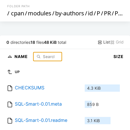
FOLDER PATH
/
cpan
/
modules
/
by-authors
/
id
/
P
/
PR
/
PRIEZT
List
Grid
0
directories
18
files
48 KiB
total
NAME
SIZE
UP
CHECKSUMS
4.3 KiB
SQL-Smart-0.01.meta
859 B
SQL-Smart-0.01.readme
3.1 KiB