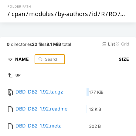
FOLDER PATH
/
cpan
/
modules
/
by-authors
/
id
/
R
/
RO
/
ROC
List
Grid
0
directories
22
files
8.1 MiB
total
NAME
SIZE
UP
DBD-DB2-1.92.tar.gz
177 KiB
DBD-DB2-1.92.readme
12 KiB
DBD-DB2-1.92.meta
302 B