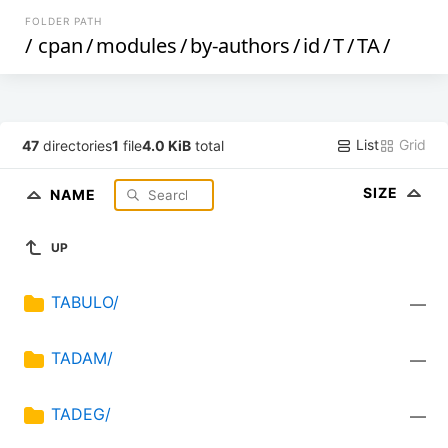
FOLDER PATH
/
cpan
/
modules
/
by-authors
/
id
/
T
/
TA
/
List
Grid
47
directories
1
file
4.0 KiB
total
SIZE
NAME
UP
TABULO/
—
TADAM/
—
TADEG/
—