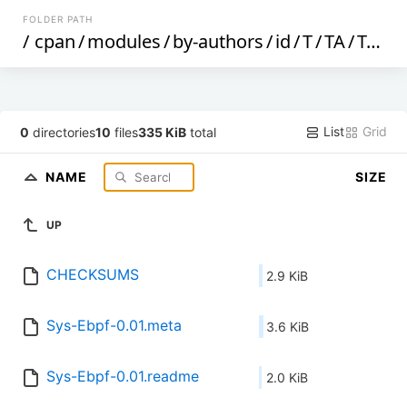
FOLDER PATH
/
cpan
/
modules
/
by-authors
/
id
/
T
/
TA
/
TAKEMIO
List
Grid
0
directories
10
files
335 KiB
total
NAME
SIZE
UP
CHECKSUMS
2.9 KiB
Sys-Ebpf-0.01.meta
3.6 KiB
Sys-Ebpf-0.01.readme
2.0 KiB