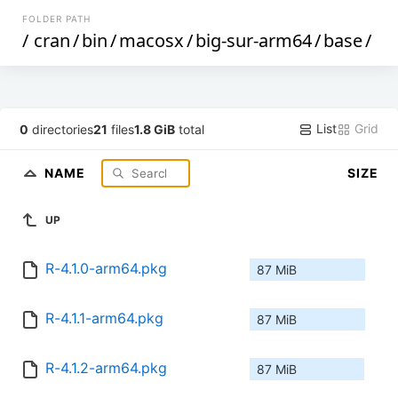
FOLDER PATH
/
cran
/
bin
/
macosx
/
big-sur-arm64
/
base
/
List
Grid
0
directories
21
files
1.8 GiB
total
NAME
SIZE
UP
R-4.1.0-arm64.pkg
87 MiB
R-4.1.1-arm64.pkg
87 MiB
R-4.1.2-arm64.pkg
87 MiB