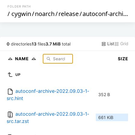
FOLDER PATH
/
cygwin
/
noarch
/
release
/
autoconf-archive
/
List
Grid
0
directories
13
files
3.7 MiB
total
NAME
SIZE
UP
autoconf-archive-2022.09.03-1-
352 B
src.hint
autoconf-archive-2022.09.03-1-
661 KiB
src.tar.zst