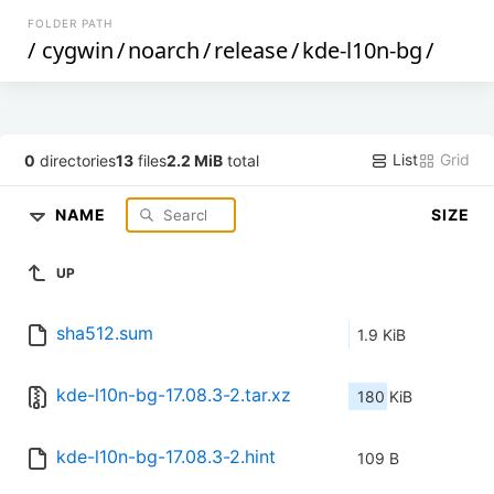
FOLDER PATH
/
cygwin
/
noarch
/
release
/
kde-l10n-bg
/
List
Grid
0
directories
13
files
2.2 MiB
total
NAME
SIZE
UP
sha512.sum
1.9 KiB
kde-l10n-bg-17.08.3-2.tar.xz
180 KiB
kde-l10n-bg-17.08.3-2.hint
109 B