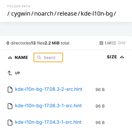
FOLDER PATH
/
cygwin
/
noarch
/
release
/
kde-l10n-bg
/
List
Grid
0
directories
13
files
2.2 MiB
total
SIZE
NAME
UP
kde-l10n-bg-17.08.3-2-src.hint
96 B
kde-l10n-bg-17.08.3-1-src.hint
96 B
kde-l10n-bg-17.04.3-1-src.hint
96 B