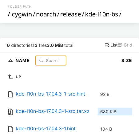
FOLDER PATH
/
cygwin
/
noarch
/
release
/
kde-l10n-bs
/
List
Grid
0
directories
13
files
3.0 MiB
total
NAME
SIZE
UP
kde-l10n-bs-17.04.3-1-src.hint
92 B
kde-l10n-bs-17.04.3-1-src.tar.xz
680 KiB
kde-l10n-bs-17.04.3-1.hint
104 B