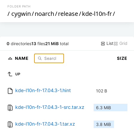
FOLDER PATH
/
cygwin
/
noarch
/
release
/
kde-l10n-fr
/
List
Grid
0
directories
13
files
21 MiB
total
NAME
SIZE
UP
kde-l10n-fr-17.04.3-1.hint
102 B
kde-l10n-fr-17.04.3-1-src.tar.xz
6.3 MiB
kde-l10n-fr-17.04.3-1.tar.xz
3.8 MiB