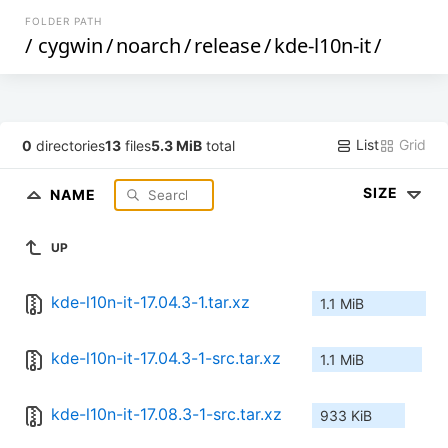
FOLDER PATH
/
cygwin
/
noarch
/
release
/
kde-l10n-it
/
List
Grid
0
directories
13
files
5.3 MiB
total
SIZE
NAME
UP
kde-l10n-it-17.04.3-1.tar.xz
1.1 MiB
kde-l10n-it-17.04.3-1-src.tar.xz
1.1 MiB
kde-l10n-it-17.08.3-1-src.tar.xz
933 KiB