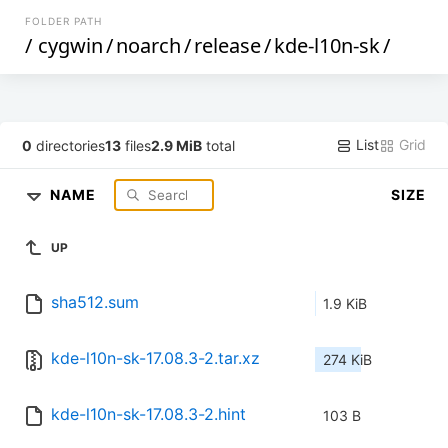
FOLDER PATH
/
cygwin
/
noarch
/
release
/
kde-l10n-sk
/
List
Grid
0
directories
13
files
2.9 MiB
total
NAME
SIZE
UP
sha512.sum
1.9 KiB
kde-l10n-sk-17.08.3-2.tar.xz
274 KiB
kde-l10n-sk-17.08.3-2.hint
103 B