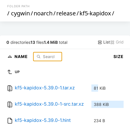
FOLDER PATH
/
cygwin
/
noarch
/
release
/
kf5-kapidox
/
List
Grid
0
directories
13
files
1.4 MiB
total
NAME
SIZE
UP
kf5-kapidox-5.39.0-1.tar.xz
81 KiB
kf5-kapidox-5.39.0-1-src.tar.xz
388 KiB
kf5-kapidox-5.39.0-1.hint
234 B