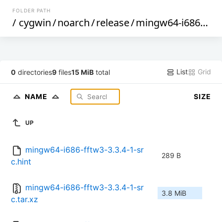
FOLDER PATH
/
cygwin
/
noarch
/
release
/
mingw64-i686-fftw3
List
Grid
0
directories
9
files
15 MiB
total
NAME
SIZE
UP
mingw64-i686-fftw3-3.3.4-1-sr
289 B
c.hint
mingw64-i686-fftw3-3.3.4-1-sr
3.8 MiB
c.tar.xz