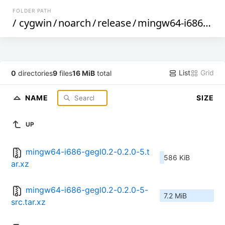
FOLDER PATH
/
cygwin
/
noarch
/
release
/
mingw64-i686-gegl0.2
List
Grid
0
directories
9
files
16 MiB
total
NAME
SIZE
UP
mingw64-i686-gegl0.2-0.2.0-5.t
586 KiB
ar.xz
mingw64-i686-gegl0.2-0.2.0-5-
7.2 MiB
src.tar.xz