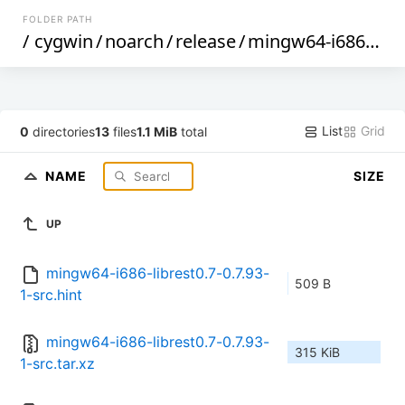
FOLDER PATH
/
cygwin
/
noarch
/
release
/
mingw64-i686-librest0.7
List
Grid
0
directories
13
files
1.1 MiB
total
NAME
SIZE
UP
mingw64-i686-librest0.7-0.7.93-
509 B
1-src.hint
mingw64-i686-librest0.7-0.7.93-
315 KiB
1-src.tar.xz