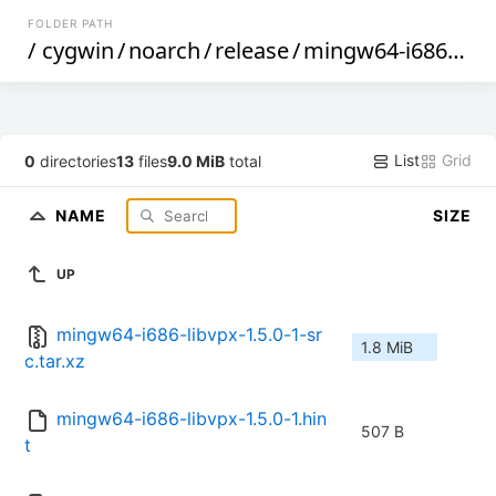
FOLDER PATH
/
cygwin
/
noarch
/
release
/
mingw64-i686-libvpx
List
Grid
0
directories
13
files
9.0 MiB
total
NAME
SIZE
UP
mingw64-i686-libvpx-1.5.0-1-sr
1.8 MiB
c.tar.xz
mingw64-i686-libvpx-1.5.0-1.hin
507 B
t