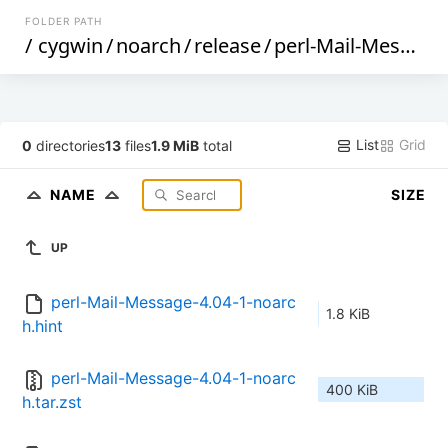
FOLDER PATH
/
cygwin
/
noarch
/
release
/
perl-Mail-Message
List
Grid
0
directories
13
files
1.9 MiB
total
NAME
SIZE
UP
perl-Mail-Message-4.04-1-noarc
1.8 KiB
h.hint
perl-Mail-Message-4.04-1-noarc
400 KiB
h.tar.zst