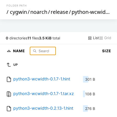
FOLDER PATH
/
cygwin
/
noarch
/
release
/
python-wcwidth
/
p
List
Grid
0
directories
11
files
3.5 KiB
total
NAME
SIZE
UP
python3-wcwidth-0.1.7-1.hint
301 B
python3-wcwidth-0.1.7-1.tar.xz
108 B
python3-wcwidth-0.2.13-1.hint
276 B