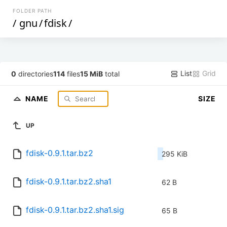
FOLDER PATH
/
gnu
/
fdisk
/
List
Grid
0
directories
114
files
15 MiB
total
NAME
SIZE
UP
fdisk-0.9.1.tar.bz2
295 KiB
fdisk-0.9.1.tar.bz2.sha1
62 B
fdisk-0.9.1.tar.bz2.sha1.sig
65 B