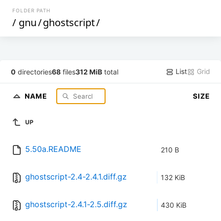
FOLDER PATH
/
gnu
/
ghostscript
/
List
Grid
0
directories
68
files
312 MiB
total
NAME
SIZE
UP
5.50a.README
210 B
ghostscript-2.4-2.4.1.diff.gz
132 KiB
ghostscript-2.4.1-2.5.diff.gz
430 KiB