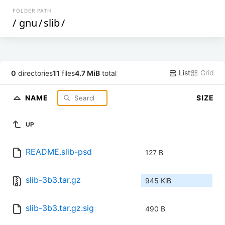
FOLDER PATH
/
gnu
/
slib
/
List
Grid
0
directories
11
files
4.7 MiB
total
NAME
SIZE
UP
README.slib-psd
127 B
slib-3b3.tar.gz
945 KiB
slib-3b3.tar.gz.sig
490 B