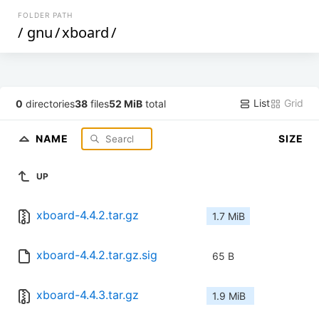
FOLDER PATH
/
gnu
/
xboard
/
List
Grid
0
directories
38
files
52 MiB
total
NAME
SIZE
UP
xboard-4.4.2.tar.gz
1.7 MiB
xboard-4.4.2.tar.gz.sig
65 B
xboard-4.4.3.tar.gz
1.9 MiB