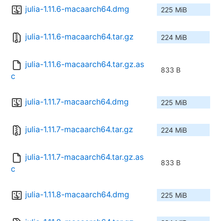
julia-1.11.6-macaarch64.dmg
225 MiB
julia-1.11.6-macaarch64.tar.gz
224 MiB
julia-1.11.6-macaarch64.tar.gz.as
833 B
c
julia-1.11.7-macaarch64.dmg
225 MiB
julia-1.11.7-macaarch64.tar.gz
224 MiB
julia-1.11.7-macaarch64.tar.gz.as
833 B
c
julia-1.11.8-macaarch64.dmg
225 MiB