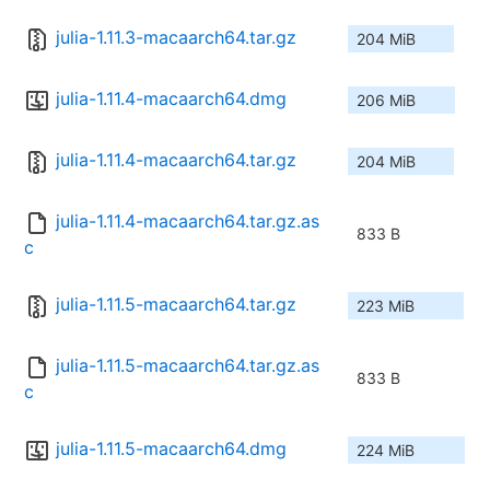
julia-1.11.3-macaarch64.tar.gz
204 MiB
julia-1.11.4-macaarch64.dmg
206 MiB
julia-1.11.4-macaarch64.tar.gz
204 MiB
julia-1.11.4-macaarch64.tar.gz.as
833 B
c
julia-1.11.5-macaarch64.tar.gz
223 MiB
julia-1.11.5-macaarch64.tar.gz.as
833 B
c
julia-1.11.5-macaarch64.dmg
224 MiB