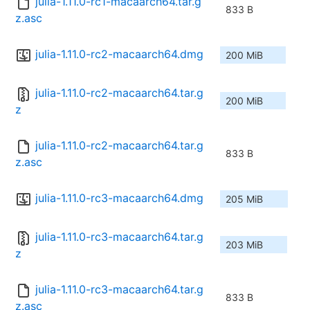
julia-1.11.0-rc1-macaarch64.tar.g
833 B
z.asc
julia-1.11.0-rc2-macaarch64.dmg
200 MiB
julia-1.11.0-rc2-macaarch64.tar.g
200 MiB
z
julia-1.11.0-rc2-macaarch64.tar.g
833 B
z.asc
julia-1.11.0-rc3-macaarch64.dmg
205 MiB
julia-1.11.0-rc3-macaarch64.tar.g
203 MiB
z
julia-1.11.0-rc3-macaarch64.tar.g
833 B
z.asc