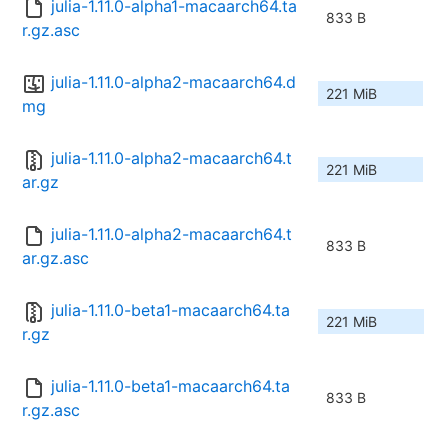
julia-1.11.0-alpha1-macaarch64.ta
833 B
r.gz.asc
julia-1.11.0-alpha2-macaarch64.d
221 MiB
mg
julia-1.11.0-alpha2-macaarch64.t
221 MiB
ar.gz
julia-1.11.0-alpha2-macaarch64.t
833 B
ar.gz.asc
julia-1.11.0-beta1-macaarch64.ta
221 MiB
r.gz
julia-1.11.0-beta1-macaarch64.ta
833 B
r.gz.asc