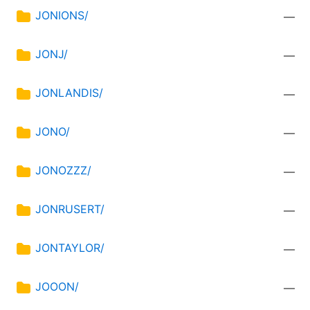
JONIONS/
—
JONJ/
—
JONLANDIS/
—
JONO/
—
JONOZZZ/
—
JONRUSERT/
—
JONTAYLOR/
—
JOOON/
—