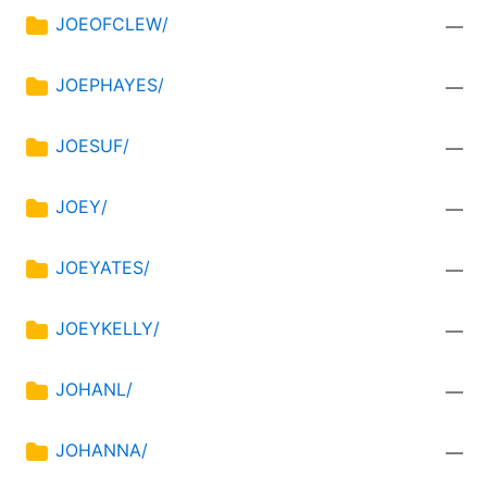
JOEOFCLEW/
—
JOEPHAYES/
—
JOESUF/
—
JOEY/
—
JOEYATES/
—
JOEYKELLY/
—
JOHANL/
—
JOHANNA/
—