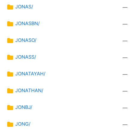
JONAS/
—
JONASBN/
—
JONASO/
—
JONASS/
—
JONATAYAH/
—
JONATHAN/
—
JONBJ/
—
JONG/
—