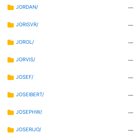
JORDAN/
—
JORISVR/
—
JOROL/
—
JORVIS/
—
JOSEF/
—
JOSEIBERT/
—
JOSEPHW/
—
JOSERIJO/
—