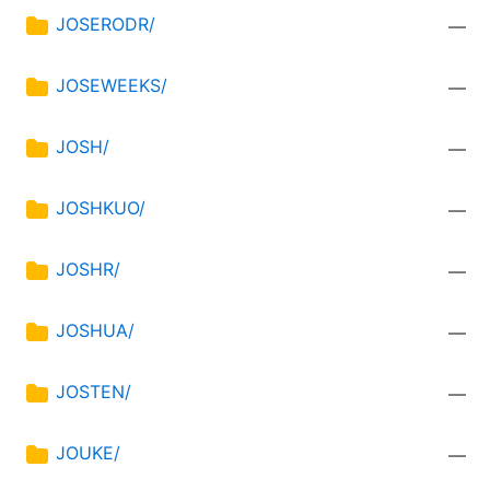
JOSERODR/
—
JOSEWEEKS/
—
JOSH/
—
JOSHKUO/
—
JOSHR/
—
JOSHUA/
—
JOSTEN/
—
JOUKE/
—