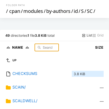
FOLDER PATH
/
cpan
/
modules
/
by-authors
/
id
/
S
/
SC
/
List
Grid
49
directories
1
file
3.8 KiB
total
NAME
SIZE
UP
CHECKSUMS
3.8 KiB
SCAIN/
—
SCALDWELL/
—