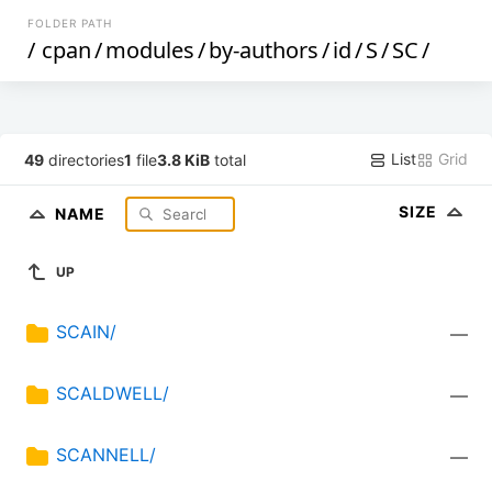
FOLDER PATH
/
cpan
/
modules
/
by-authors
/
id
/
S
/
SC
/
List
Grid
49
directories
1
file
3.8 KiB
total
SIZE
NAME
UP
SCAIN/
—
SCALDWELL/
—
SCANNELL/
—