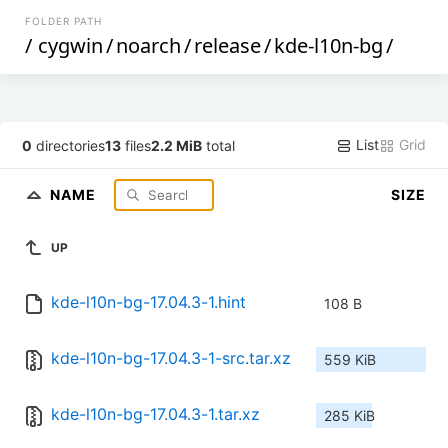
FOLDER PATH
/
cygwin
/
noarch
/
release
/
kde-l10n-bg
/
List
Grid
0
directories
13
files
2.2 MiB
total
NAME
SIZE
UP
kde-l10n-bg-17.04.3-1.hint
108 B
kde-l10n-bg-17.04.3-1-src.tar.xz
559 KiB
kde-l10n-bg-17.04.3-1.tar.xz
285 KiB