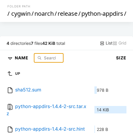
FOLDER PATH
/
cygwin
/
noarch
/
release
/
python-appdirs
/
List
Grid
4
directories
7
files
42 KiB
total
NAME
SIZE
UP
sha512.sum
978 B
python-appdirs-1.4.4-2-src.tar.x
14 KiB
z
python-appdirs-1.4.4-2-src.hint
228 B