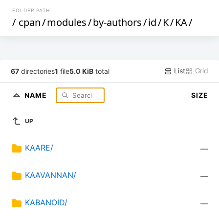
FOLDER PATH
/
cpan
/
modules
/
by-authors
/
id
/
K
/
KA
/
List
Grid
67
directories
1
file
5.0 KiB
total
NAME
SIZE
UP
KAARE/
—
KAAVANNAN/
—
KABANOID/
—