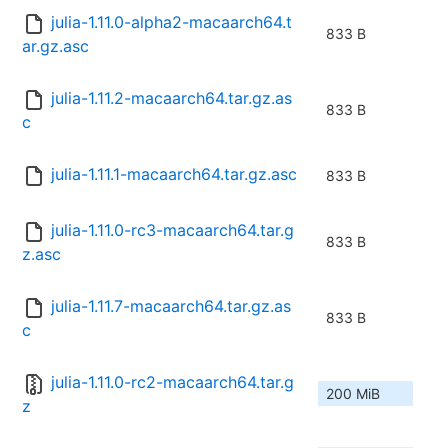
julia-1.11.0-alpha2-macaarch64.t
833 B
ar.gz.asc
julia-1.11.2-macaarch64.tar.gz.as
833 B
c
julia-1.11.1-macaarch64.tar.gz.asc
833 B
julia-1.11.0-rc3-macaarch64.tar.g
833 B
z.asc
julia-1.11.7-macaarch64.tar.gz.as
833 B
c
julia-1.11.0-rc2-macaarch64.tar.g
200 MiB
z