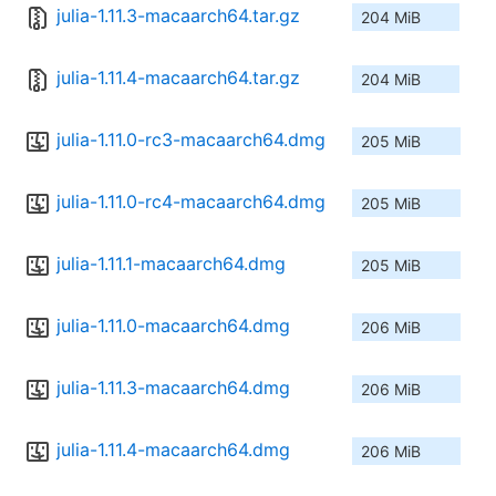
julia-1.11.3-macaarch64.tar.gz
204 MiB
julia-1.11.4-macaarch64.tar.gz
204 MiB
julia-1.11.0-rc3-macaarch64.dmg
205 MiB
julia-1.11.0-rc4-macaarch64.dmg
205 MiB
julia-1.11.1-macaarch64.dmg
205 MiB
julia-1.11.0-macaarch64.dmg
206 MiB
julia-1.11.3-macaarch64.dmg
206 MiB
julia-1.11.4-macaarch64.dmg
206 MiB