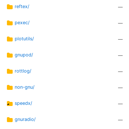
reftex/
—
pexec/
—
plotutils/
—
gnupod/
—
rottlog/
—
non-gnu/
—
speedx/
—
gnuradio/
—