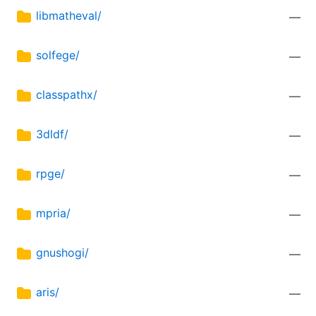
libmatheval/
—
solfege/
—
classpathx/
—
3dldf/
—
rpge/
—
mpria/
—
gnushogi/
—
aris/
—