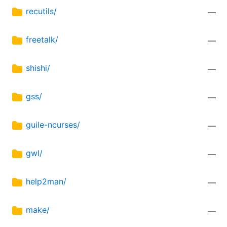
recutils/
—
freetalk/
—
shishi/
—
gss/
—
guile-ncurses/
—
gwl/
—
help2man/
—
make/
—