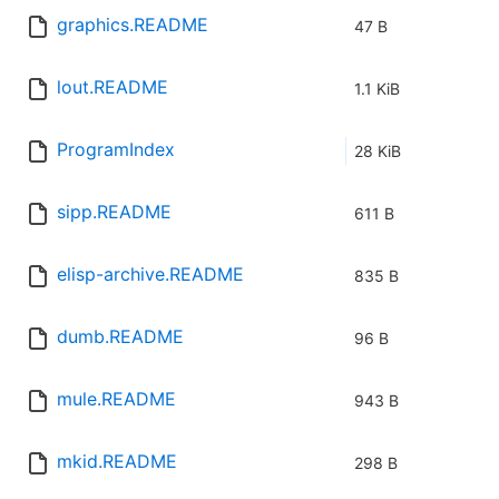
graphics.README
47 B
lout.README
1.1 KiB
ProgramIndex
28 KiB
sipp.README
611 B
elisp-archive.README
835 B
dumb.README
96 B
mule.README
943 B
mkid.README
298 B