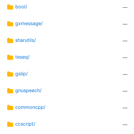
bool/
—
gxmessage/
—
sharutils/
—
teseq/
—
gslip/
—
gnuspeech/
—
commoncpp/
—
ccscript/
—