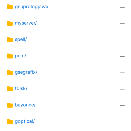
gnuprologjava/
—
myserver/
—
spell/
—
pem/
—
gsegrafix/
—
fdisk/
—
bayonne/
—
goptical/
—