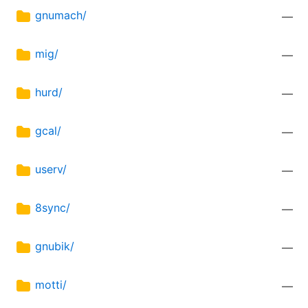
gnumach/
—
mig/
—
hurd/
—
gcal/
—
userv/
—
8sync/
—
gnubik/
—
motti/
—