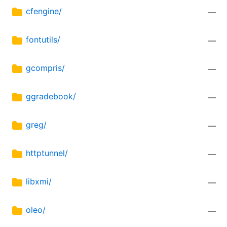
cfengine/
—
fontutils/
—
gcompris/
—
ggradebook/
—
greg/
—
httptunnel/
—
libxmi/
—
oleo/
—