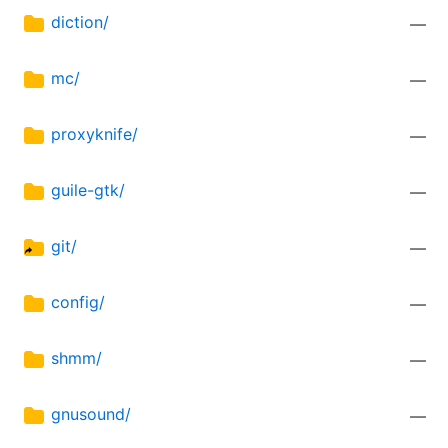
diction/
—
mc/
—
proxyknife/
—
guile-gtk/
—
git/
—
config/
—
shmm/
—
gnusound/
—