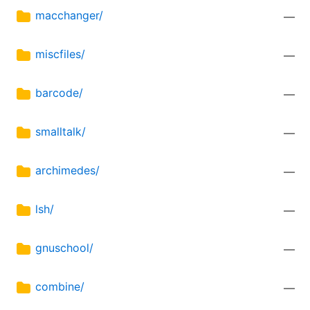
macchanger/
—
miscfiles/
—
barcode/
—
smalltalk/
—
archimedes/
—
lsh/
—
gnuschool/
—
combine/
—