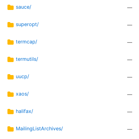
sauce/
—
superopt/
—
termcap/
—
termutils/
—
uucp/
—
xaos/
—
halifax/
—
MailingListArchives/
—