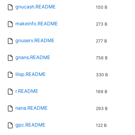
gnucash.README
150 B
makeinfo.README
273 B
gnuserv.README
277 B
gnans.README
756 B
ilisp.README
330 B
r.README
169 B
nana.README
293 B
gpc.README
122 B