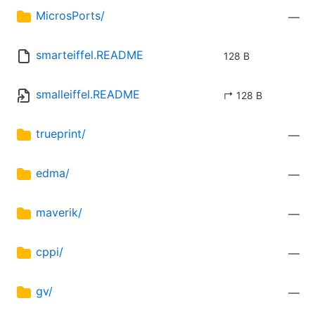
MicrosPorts/
—
smarteiffel.README
128 B
smalleiffel.README
↱ 128 B
trueprint/
—
edma/
—
maverik/
—
cppi/
—
gv/
—