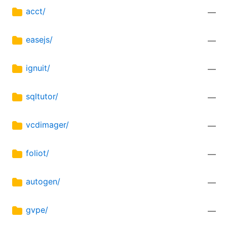
acct/
—
easejs/
—
ignuit/
—
sqltutor/
—
vcdimager/
—
foliot/
—
autogen/
—
gvpe/
—