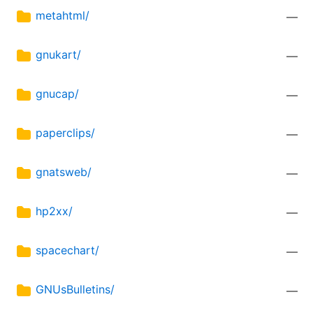
metahtml/
—
gnukart/
—
gnucap/
—
paperclips/
—
gnatsweb/
—
hp2xx/
—
spacechart/
—
GNUsBulletins/
—