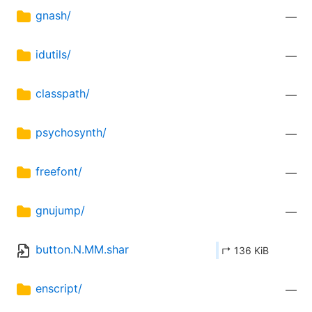
gnash/
—
idutils/
—
classpath/
—
psychosynth/
—
freefont/
—
gnujump/
—
button.N.MM.shar
↱ 136 KiB
enscript/
—