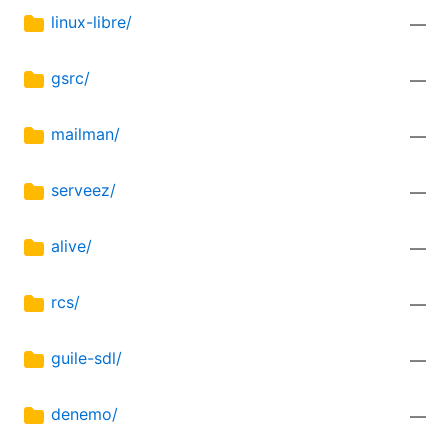
linux-libre/
—
gsrc/
—
mailman/
—
serveez/
—
alive/
—
rcs/
—
guile-sdl/
—
denemo/
—