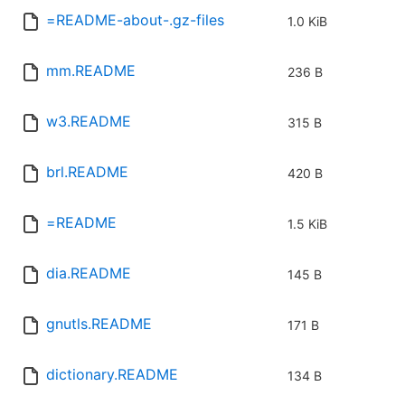
=README-about-.gz-files
1.0 KiB
mm.README
236 B
w3.README
315 B
brl.README
420 B
=README
1.5 KiB
dia.README
145 B
gnutls.README
171 B
dictionary.README
134 B