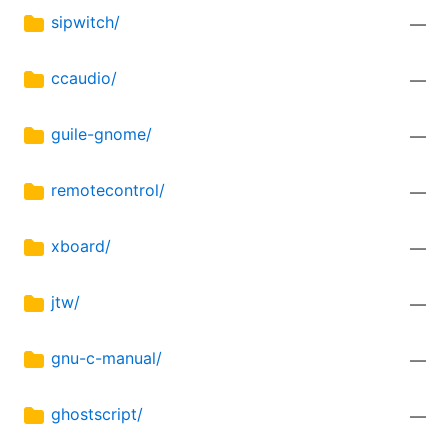
sipwitch/
—
ccaudio/
—
guile-gnome/
—
remotecontrol/
—
xboard/
—
jtw/
—
gnu-c-manual/
—
ghostscript/
—