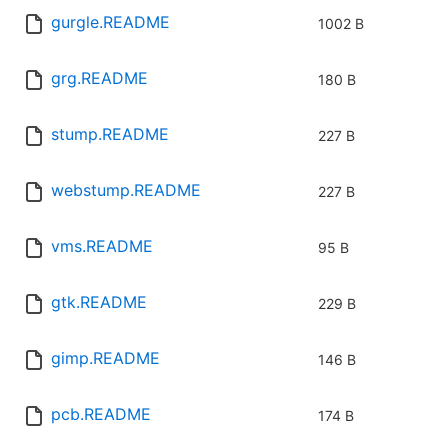
gurgle.README
1002 B
grg.README
180 B
stump.README
227 B
webstump.README
227 B
vms.README
95 B
gtk.README
229 B
gimp.README
146 B
pcb.README
174 B