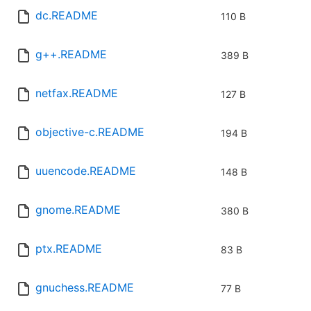
dc.README
110 B
g++.README
389 B
netfax.README
127 B
objective-c.README
194 B
uuencode.README
148 B
gnome.README
380 B
ptx.README
83 B
gnuchess.README
77 B