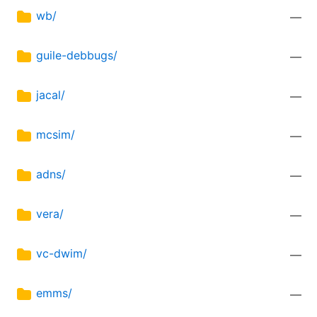
wb/
—
guile-debbugs/
—
jacal/
—
mcsim/
—
adns/
—
vera/
—
vc-dwim/
—
emms/
—