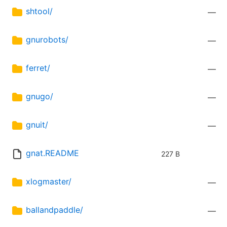
shtool/
—
gnurobots/
—
ferret/
—
gnugo/
—
gnuit/
—
gnat.README
227 B
xlogmaster/
—
ballandpaddle/
—