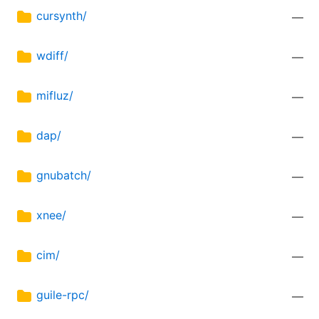
cursynth/
—
wdiff/
—
mifluz/
—
dap/
—
gnubatch/
—
xnee/
—
cim/
—
guile-rpc/
—