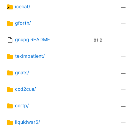
icecat/
—
gforth/
—
gnupg.README
81 B
teximpatient/
—
gnats/
—
ccd2cue/
—
ccrtp/
—
liquidwar6/
—