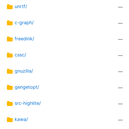
unrtf/
—
c-graph/
—
freedink/
—
cssc/
—
gnuzilla/
—
gengetopt/
—
src-highlite/
—
kawa/
—