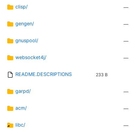
clisp/
—
gengen/
—
gnuspool/
—
websocket4j/
—
README.DESCRIPTIONS
233 B
garpd/
—
acm/
—
libc/
—