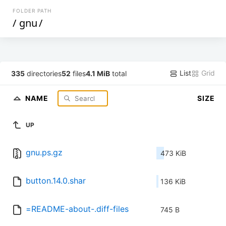
FOLDER PATH
/
gnu
/
List
Grid
335
directories
52
files
4.1 MiB
total
NAME
SIZE
UP
gnu.ps.gz
473 KiB
button.14.0.shar
136 KiB
=README-about-.diff-files
745 B