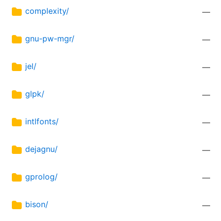
complexity/
—
gnu-pw-mgr/
—
jel/
—
glpk/
—
intlfonts/
—
dejagnu/
—
gprolog/
—
bison/
—