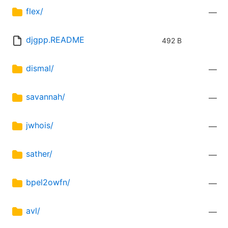
flex/
—
djgpp.README
492 B
dismal/
—
savannah/
—
jwhois/
—
sather/
—
bpel2owfn/
—
avl/
—