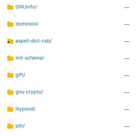
GNUinfo/
—
dominion/
—
aspell-dict-csb/
—
mit-scheme/
—
gift/
—
gnu-crypto/
—
lilypond/
—
pth/
—