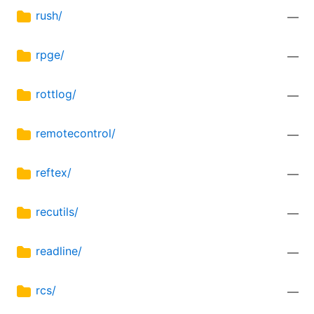
rush/
—
rpge/
—
rottlog/
—
remotecontrol/
—
reftex/
—
recutils/
—
readline/
—
rcs/
—