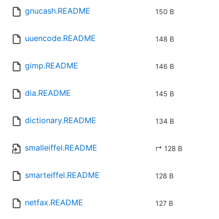
gnucash.README
150 B
uuencode.README
148 B
gimp.README
146 B
dia.README
145 B
dictionary.README
134 B
smalleiffel.README
↱ 128 B
smarteiffel.README
128 B
netfax.README
127 B