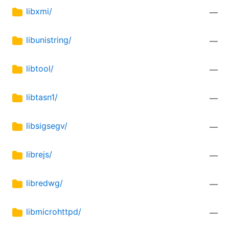
libxmi/
—
libunistring/
—
libtool/
—
libtasn1/
—
libsigsegv/
—
librejs/
—
libredwg/
—
libmicrohttpd/
—