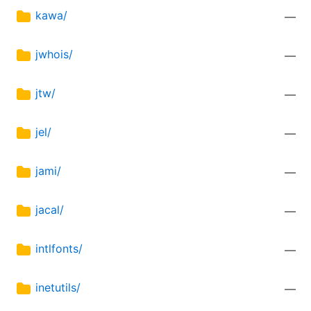
kawa/
—
jwhois/
—
jtw/
—
jel/
—
jami/
—
jacal/
—
intlfonts/
—
inetutils/
—