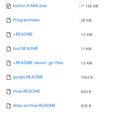
button.N.MM.shar
↱ 136 KiB
ProgramIndex
28 KiB
=README
1.5 KiB
lout.README
1.1 KiB
=README-about-.gz-files
1.0 KiB
gurgle.README
1002 B
mule.README
943 B
elisp-archive.README
835 B