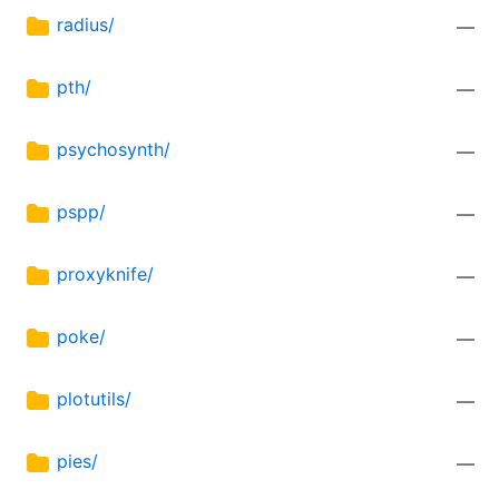
radius/
—
pth/
—
psychosynth/
—
pspp/
—
proxyknife/
—
poke/
—
plotutils/
—
pies/
—