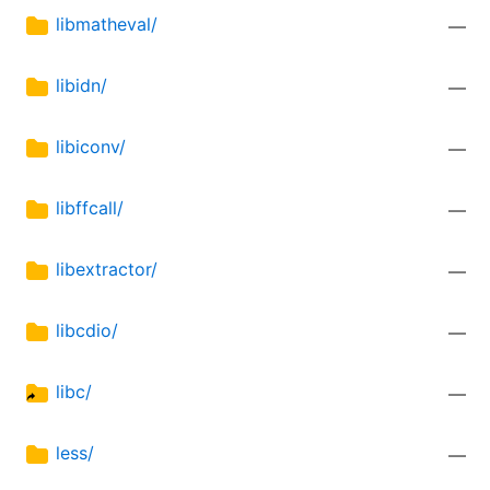
libmatheval/
—
libidn/
—
libiconv/
—
libffcall/
—
libextractor/
—
libcdio/
—
libc/
—
less/
—