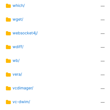
which/
—
wget/
—
websocket4j/
—
wdiff/
—
wb/
—
vera/
—
vcdimager/
—
vc-dwim/
—