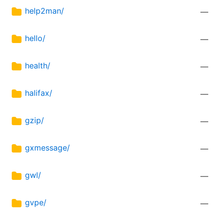
help2man/
—
hello/
—
health/
—
halifax/
—
gzip/
—
gxmessage/
—
gwl/
—
gvpe/
—