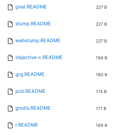
gnat.README
227 B
stump.README
227 B
webstump.README
227 B
objective-c.README
194 B
grg.README
180 B
pcb.README
174 B
gnutls.README
171 B
r.README
169 B