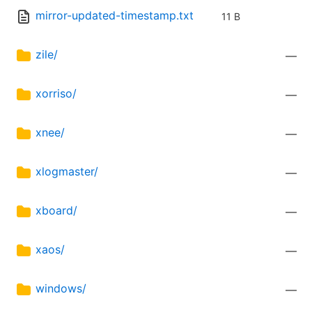
mirror-updated-timestamp.txt
11 B
zile/
—
xorriso/
—
xnee/
—
xlogmaster/
—
xboard/
—
xaos/
—
windows/
—