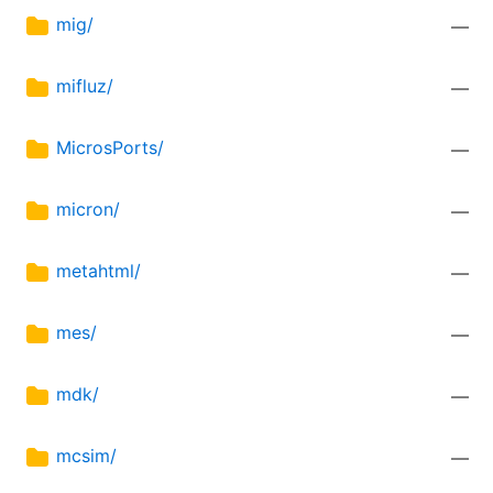
mig/
—
mifluz/
—
MicrosPorts/
—
micron/
—
metahtml/
—
mes/
—
mdk/
—
mcsim/
—