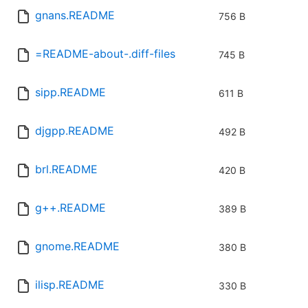
gnans.README
756 B
=README-about-.diff-files
745 B
sipp.README
611 B
djgpp.README
492 B
brl.README
420 B
g++.README
389 B
gnome.README
380 B
ilisp.README
330 B