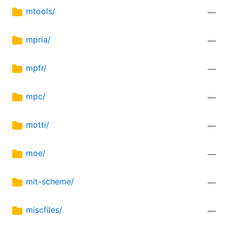
mtools/
—
mpria/
—
mpfr/
—
mpc/
—
motti/
—
moe/
—
mit-scheme/
—
miscfiles/
—