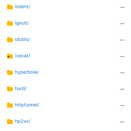
indent/
—
ignuit/
—
idutils/
—
icecat/
—
hyperbole/
—
hurd/
—
httptunnel/
—
hp2xx/
—