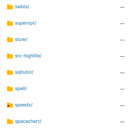
swbis/
—
superopt/
—
stow/
—
src-highlite/
—
sqltutor/
—
spell/
—
speedx/
—
spacechart/
—