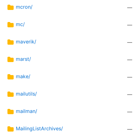
mcron/
—
mc/
—
maverik/
—
marst/
—
make/
—
mailutils/
—
mailman/
—
MailingListArchives/
—