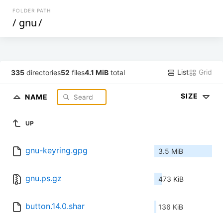
FOLDER PATH
/
gnu
/
List
Grid
335
directories
52
files
4.1 MiB
total
SIZE
NAME
UP
gnu-keyring.gpg
3.5 MiB
gnu.ps.gz
473 KiB
button.14.0.shar
136 KiB