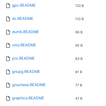
gpc.README
122 B
dc.README
110 B
dumb.README
96 B
vms.README
95 B
ptx.README
83 B
gnupg.README
81 B
gnuchess.README
77 B
graphics.README
47 B