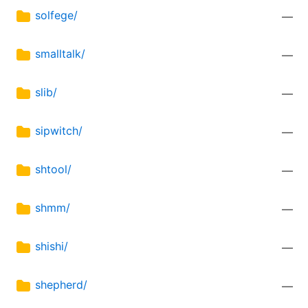
solfege/
—
smalltalk/
—
slib/
—
sipwitch/
—
shtool/
—
shmm/
—
shishi/
—
shepherd/
—