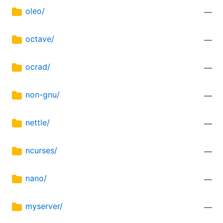
oleo/
—
octave/
—
ocrad/
—
non-gnu/
—
nettle/
—
ncurses/
—
nano/
—
myserver/
—