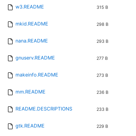
w3.README
315 B
mkid.README
298 B
nana.README
293 B
gnuserv.README
277 B
makeinfo.README
273 B
mm.README
236 B
README.DESCRIPTIONS
233 B
gtk.README
229 B