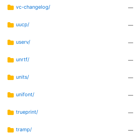
vc-changelog/
—
uucp/
—
userv/
—
unrtf/
—
units/
—
unifont/
—
trueprint/
—
tramp/
—