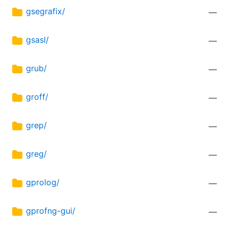
gsegrafix/
—
gsasl/
—
grub/
—
groff/
—
grep/
—
greg/
—
gprolog/
—
gprofng-gui/
—