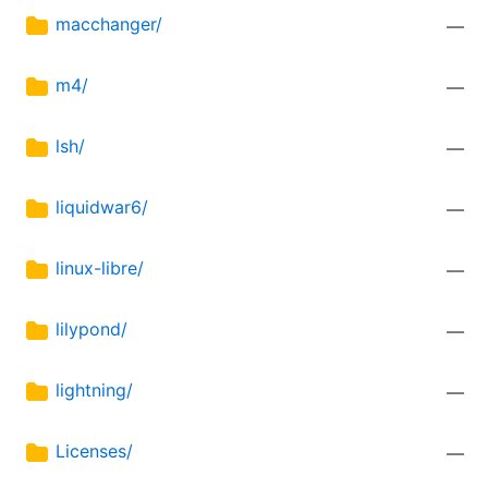
macchanger/
—
m4/
—
lsh/
—
liquidwar6/
—
linux-libre/
—
lilypond/
—
lightning/
—
Licenses/
—